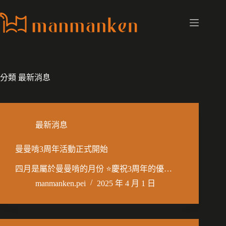
跳
至
主
要
內
容
分類
最新消息
最新消息
曼曼啃3周年活動正式開始
四月是屬於曼曼啃的月份 ⭐慶祝3周年的優…
manmanken.pei
2025 年 4 月 1 日